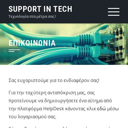
Skip
SUPPORT IN TECH
to
Τεχνολογία στα μέτρα σας !
content
ΕΠΙΚΟΙΝΩΝΊΑ
Σας ευχαριστούμε για το ενδιαφέρον σας!
Για την ταχύτερη ανταπόκριση μας, σας
προτείνουμε να δημιουργήσετε ένα αίτημα από
την πλατφόρμα HelpDesk κάνοντας κλικ
εδώ
μέσω
του λογαριασμού σας.